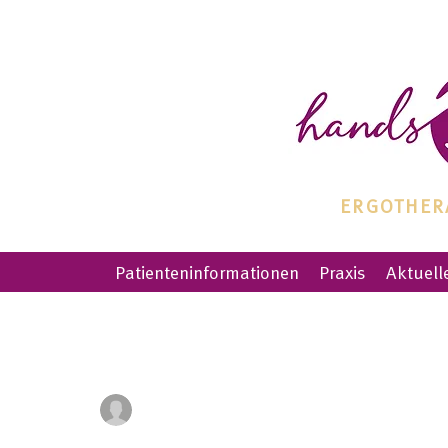
ERGOTHERA
Patienteninformationen
Praxis
Aktuell
Alle Beiträge
handshealth
26. Okt. 2018
1 Min. Lesezeit