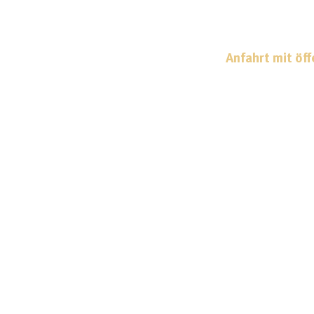
Monnica Hackl
Anfahrt mit öf
Haltestelle
S+U Pankow (S2/S8) o